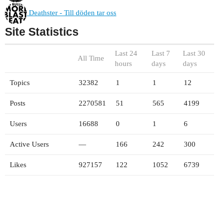
Deathster - Till döden tar oss
Site Statistics
Last 24
Last 7
Last 30
All Time
hours
days
days
Topics
32382
1
1
12
Posts
2270581
51
565
4199
Users
16688
0
1
6
Active Users
—
166
242
300
Likes
927157
122
1052
6739