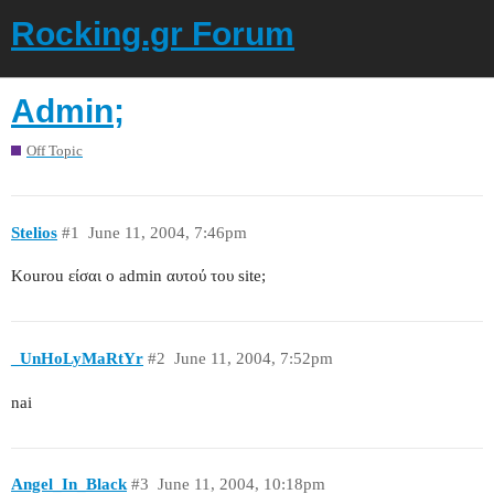
Rocking.gr Forum
Admin;
Off Topic
Stelios
#1
June 11, 2004, 7:46pm
Kourou είσαι ο admin αυτού του site;
_UnHoLyMaRtYr
#2
June 11, 2004, 7:52pm
nai
Angel_In_Black
#3
June 11, 2004, 10:18pm