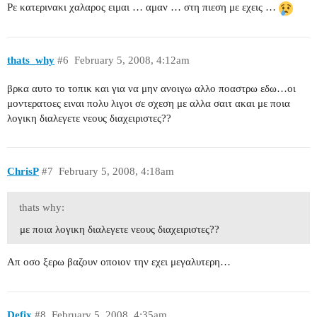
Ρε κατερινακι χαλαρος ειμαι … αμαν … στη πιεση με εχεις …
thats_why
#6
February 5, 2008, 4:12am
βρκα αυτο το τοπικ και για να μην ανοιγω αλλο ποαστρω εδω…οι
μοντερατοες ειναι πολυ λιγοι σε σχεση με αλλα σαιτ ακαι με ποια
λογικη διαλεγετε νεους διαχειριστες??
ChrisP
#7
February 5, 2008, 4:18am
thats why:
με ποια λογικη διαλεγετε νεους διαχειριστες??
Απ οσο ξερω βαζουν οποιον την εχει μεγαλυτερη…
Defix
#8
February 5, 2008, 4:35am