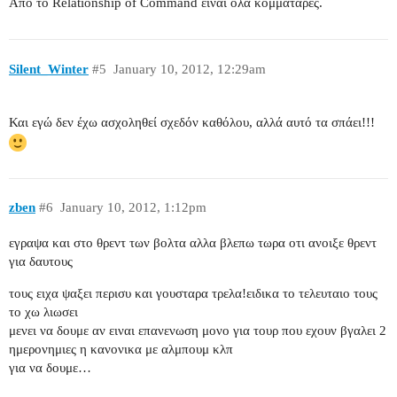
Απο το Relationship of Command είναι όλα κομματάρες.
Silent_Winter
#5
January 10, 2012, 12:29am
Και εγώ δεν έχω ασχοληθεί σχεδόν καθόλου, αλλά αυτό τα σπάει!!!
zben
#6
January 10, 2012, 1:12pm
εγραψα και στο θρεντ των βολτα αλλα βλεπω τωρα οτι ανοιξε θρεντ
για δαυτους
τους ειχα ψαξει περισυ και γουσταρα τρελα!ειδικα το τελευταιο τους
το χω λιωσει
μενει να δουμε αν ειναι επανενωση μονο για τουρ που εχουν βγαλει 2
ημερονημιες η κανονικα με αλμπουμ κλπ
για να δουμε…