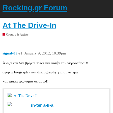
Rocking.gr Forum
At The Drive-In
Groups & Artists
signal-05
#1
January 9, 2012, 10:39pm
έψαξα και δεν βρήκα θρεντ για αυτήν την γκρουπάρα!!!
αφήνω biography και discography για αργότερα
και επικεντρώνομαι σε αυτό!!!
At The Drive In
in•ter a•li•a