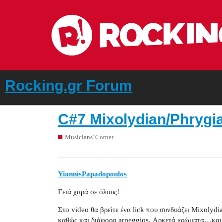
Rocking.gr Forum
C#7 Mixolydian/Phrygi
Musicians' Corner
YiannisPapadopoulos
Γειά χαρά σε όλους!
Στο video θα βρείτε ένα lick που συνδυάζει Mixolyd
καθώς και διάφορα arpeggios. Αρκετά χρώματα…κα