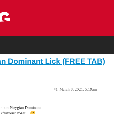
an Dominant Lick (FREE TAB)
#1
March 8, 2021, 5:19am
ian και Phrygian Dominant
ι κάμποσες νότες…