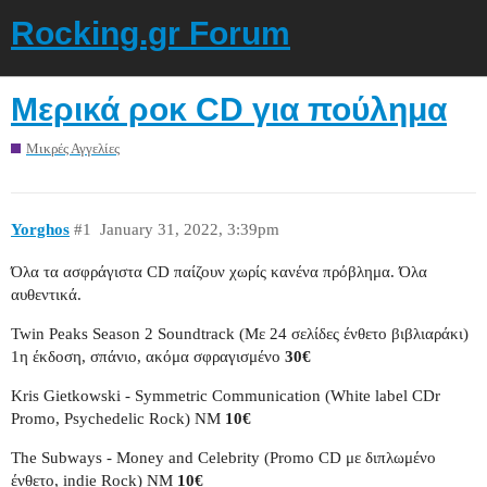
Rocking.gr Forum
Μερικά ροκ CD για πούλημα
Μικρές Αγγελίες
Yorghos
#1
January 31, 2022, 3:39pm
Όλα τα ασφράγιστα CD παίζουν χωρίς κανένα πρόβλημα. Όλα
αυθεντικά.
Twin Peaks Season 2 Soundtrack (Με 24 σελίδες ένθετο βιβλιαράκι)
1η έκδοση, σπάνιο, ακόμα σφραγισμένο
30€
Kris Gietkowski - Symmetric Communication (White label CDr
Promo, Psychedelic Rock) ΝΜ
10€
The Subways - Money and Celebrity (Promo CD με διπλωμένο
ένθετο, indie Rock) ΝΜ
10€