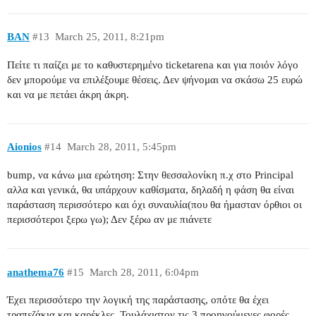
BAN
#13
March 25, 2011, 8:21pm
Πείτε τι παίζει με το καθυστερημένο ticketarena και για ποιόν λόγο
δεν μπορούμε να επιλέξουμε θέσεις. Δεν ψήνομαι να σκάσω 25 ευρώ
και να με πετάει άκρη άκρη.
Aionios
#14
March 28, 2011, 5:45pm
bump, να κάνω μια ερώτηση: Στην θεσσαλονίκη π.χ στο Principal
αλλα και γενικά, θα υπάρχουν καθίσματα, δηλαδή η φάση θα είναι
παράσταση περισσότερο και όχι συναυλία(που θα ήμασταν όρθιοι οι
περισσότεροι ξερω γω); Δεν ξέρω αν με πιάνετε
anathema76
#15
March 28, 2011, 6:04pm
Έχει περισσότερο την λογική της παράστασης, οπότε θα έχει
τραπεζάκια και καρέκλες. Τουλάχιστον τις 3 προηγούμενες φορές