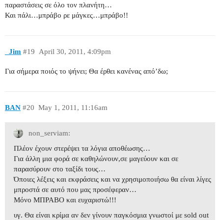
παραστάσεις σε όλο τον πλανήτη…
Και πάλι…μπράβο ρε μάγκες…μπράβο!!
_Jim
#19
April 30, 2011, 4:09pm
Για σήμερα ποιός το ψήνει; Θα έρθει κανένας από’δω;
BAN
#20
May 1, 2011, 11:16am
non_serviam:
Πλέον έχουν στερέψει τα λόγια αποθέωσης…
Για άλλη μια φορά σε καθηλώνουν,σε μαγεύουν και σε
παρασύρουν στο ταξίδι τους…
Όποιες λέξεις και εκφράσεις και να χρησιμοποιήσω θα είναι λίγες
μπροστά σε αυτό που μας προσέφεραν…
Μόνο ΜΠΡΑΒΟ και ευχαριστώ!!!
υγ. Θα είναι κρίμα αν δεν γίνουν παγκόσμια γνωστοί με sold out