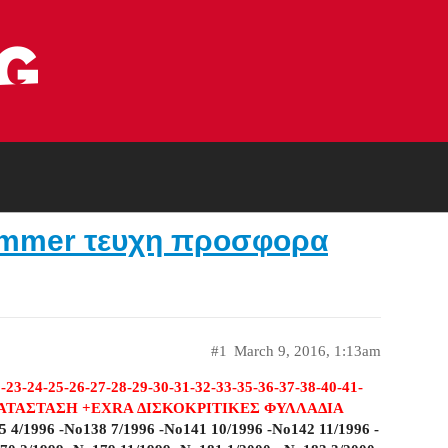
hammer τευχη προσφορα
#1
March 9, 2016, 1:13am
-24-25-26-27-28-29-30-31-32-33-35-36-37-38-40-41-
ΣΤΗ ΚΑΤΑΣΤΑΣΗ +EXRA ΔΙΣΚΟΚΡΙΤΙΚΕΣ ΦΥΛΛΑΔΙΑ
1996 -No138 7/1996 -No141 10/1996 -No142 11/1996 -