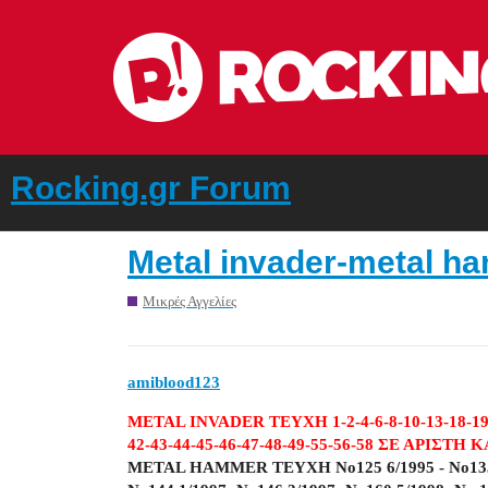
Rocking.gr Forum
Metal invader-metal 
Μικρές Αγγελίες
amiblood123
METAL INVADER TEYXH 1-2-4-6-8-10-13-18-19-23
42-43-44-45-46-47-48-49-55-56-58 ΣΕ ΑΡΙ
METAL HAMMER ΤΕΥΧΗ No125 6/1995 - No135 4/