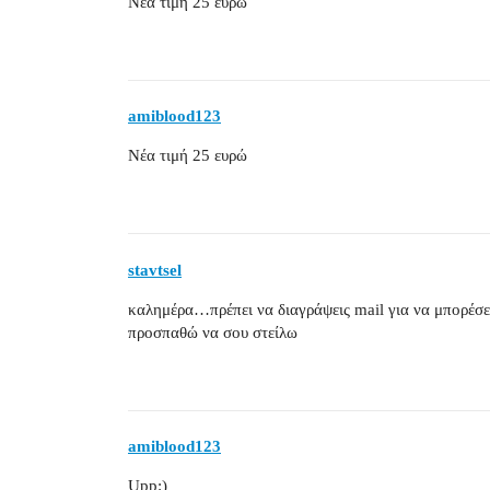
Νέα τιμή 25 ευρώ
amiblood123
Νέα τιμή 25 ευρώ
stavtsel
καλημέρα…πρέπει να διαγράψεις mail για να μπορέσει
προσπαθώ να σου στείλω
amiblood123
Upp:)