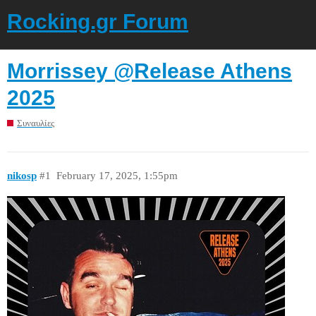
Rocking.gr Forum
Morrissey @Release Athens
2025
Συναυλίες
nikosp
#1
February 17, 2025, 1:55pm