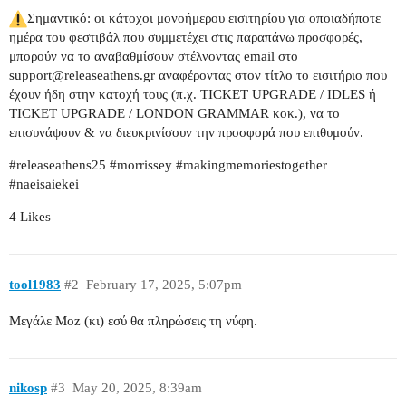
Σημαντικό: οι κάτοχοι μονοήμερου εισιτηρίου για οποιαδήποτε
ημέρα του φεστιβάλ που συμμετέχει στις παραπάνω προσφορές,
μπορούν να το αναβαθμίσουν στέλνοντας email στο
support@releaseathens.gr αναφέροντας στον τίτλο το εισιτήριο που
έχουν ήδη στην κατοχή τους (π.χ. TICKET UPGRADE / IDLES ή
TICKET UPGRADE / LONDON GRAMMAR κοκ.), να το
επισυνάψουν & να διευκρινίσουν την προσφορά που επιθυμούν.
#releaseathens25
#morrissey
#makingmemoriestogether
#naeisaiekei
4 Likes
tool1983
#2
February 17, 2025, 5:07pm
Μεγάλε Moz (κι) εσύ θα πληρώσεις τη νύφη.
nikosp
#3
May 20, 2025, 8:39am