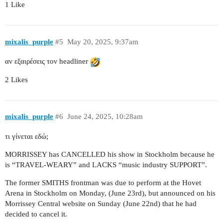
1 Like
mixalis_purple
#5
May 20, 2025, 9:37am
αν εξαιρέσεις τον headliner
2 Likes
mixalis_purple
#6
June 24, 2025, 10:28am
τι γίνεται εδώ;
MORRISSEY has CANCELLED his show in Stockholm because he
is “TRAVEL-WEARY” and LACKS “music industry SUPPORT”.
The former SMITHS frontman was due to perform at the Hovet
Arena in Stockholm on Monday, (June 23rd), but announced on his
Morrissey Central website on Sunday (June 22nd) that he had
decided to cancel it.