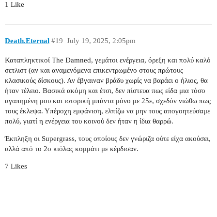
1 Like
Death.Eternal
#19
July 19, 2025, 2:05pm
Καταπληκτικοί The Damned, γεμάτοι ενέργεια, όρεξη και πολύ καλό
σετλιστ (αν και αναμενόμενα επικεντρωμένο στους πρώτους
κλασικούς δίσκους). Αν έβγαιναν βράδυ χωρίς να βαράει ο ήλιος, θα
ήταν τέλειο. Βασικά ακόμη και έτσι, δεν πίστευα πως είδα μια τόσο
αγαπημένη μου και ιστορική μπάντα μόνο με 25ε, σχεδόν νιώθω πως
τους έκλεψα. Υπέροχη εμφάνιση, ελπίζω να μην τους απογοητεύσαμε
πολύ, γιατί η ενέργεια του κοινού δεν ήταν η ίδια θαρρώ.
Έκπληξη οι Supergrass, τους οποίους δεν γνώριζα ούτε είχα ακούσει,
αλλά από το 2ο κιόλας κομμάτι με κέρδισαν.
7 Likes