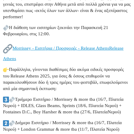
γενιάς του, επιστρέφει στην Αθήνα μετά από πολλά χρόνια για να μας
υπενθυμίσει πως -εκτός όλων των άλλων- είναι & ένας αξεπέραστος
performer!
Η διάθεση των εισιτηρίων ξεκινάει την Παρασκευή 21
Φεβρουαρίου, στις 12:00.
Morrissey - Εισιτήρια / Προσφορές - Release AthensRelease
Athens
Παράλληλα, γίνονται διαθέσιμες δύο ακόμα ειδικές προσφορές
του Release Athens 2025, για όσες & όσους επιθυμούν να
παρακολουθήσουν δύο ή τρεις ημέρες του φεστιβάλ, επωφελούμενοι
από μία σημαντική έκπτωση:
Τριήμερο Εισιτήριο / Morrissey & more tba (16/7, Πλατεία
Νερού) + IDLES, Glass Beams, Sprints (18/6, Πλατεία Νερού) +
Fontaines D.C., Boy Harsher & more tba (27/6, ΠλατείαΝερού)
Διήμερο Εισιτήριο / Morrissey & more tba (16/7, Πλατεία
Νερού) + London Grammar & more tba (11/7, Πλατεία Νερού)