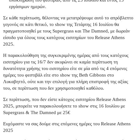
ολοκλήρωση του φεστιβάλ, από τις 23 Ιουλίου και εντός 15
εργάσιμων ημερών.
Σε κάθε περίπτωση, θέλοντας να μετατρέψουμε αυτό το απρόβλεπτο
γεγονός σε κάτι θετικό, το show της Τετάρτης 16 Ιουλίου θα
πραγματοποιηθεί με τους Supergrass και The Damned, με δωρεάν
είσοδο για όλους τους κατόχους εισιτηρίων του Release Athens
2025.
Η παρακολούθηση της συγκεκριμένης ημέρας από τους κατόχους
εισιτηρίου για τις 16/7 δεν ακυρώνει σε καμία περίπτωση τη
δυνατότητα χρήσης του εισιτηρίου είτε σε μία από τις 4 επόμενες
ημέρες του φεστιβάλ είτε στο show της Beth Gibbons στο
Λυκαβηττό, ούτε και την επιλογή για πλήρη επιστροφή της αξίας
του, σε περίπτωση που δεν χρησιμοποιηθεί καθόλου.
Σε περίπτωση, που δεν είστε κάτοχος εισιτηρίου Release Athens
2025, μπορείτε να παρακολουήσετε το show στις 16 Ιουλίου με
Supergrass & The Damned με 25€
Ευχόμαστε να σας δούμε στις επόμενες ημέρες του Release Athens
2025