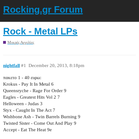
Rocking.gr Forum
Rock - Metal LPs
Μικρές Αγγελίες
nightfall
#1
December 20, 2013, 8:18pm
πακετο 1 - 40 ευρω:
Krokus - Pay It In Metal 6
Queensryche - Rage For Order 9
Eagles - Greatest Hits Vol 2 7
Helloween - Judas 3
Styx - Caught In The Act 7
Wishbone Ash - Twin Barrels Burning 9
Twisted Sister - Come Out And Play 9
Accept - Eat The Heat 9e