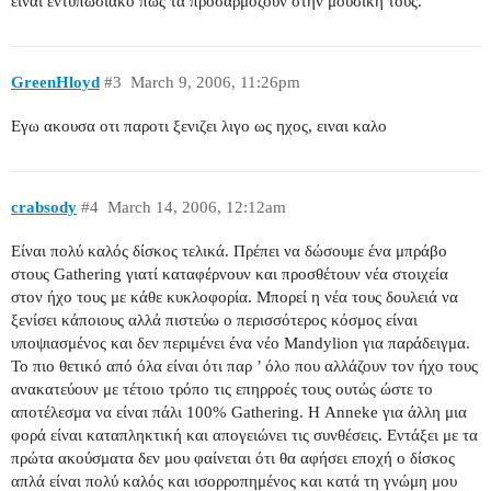
είναι εντυπωσιακό πως τα προσαρμόζουν στην μουσική τους.
GreenHloyd
#3
March 9, 2006, 11:26pm
Eγω ακουσα οτι παροτι ξενιζει λιγο ως ηχος, ειναι καλο
crabsody
#4
March 14, 2006, 12:12am
Είναι πολύ καλός δίσκος τελικά. Πρέπει να δώσουμε ένα μπράβο
στους Gathering γιατί καταφέρνουν και προσθέτουν νέα στοιχεία
στον ήχο τους με κάθε κυκλοφορία. Μπορεί η νέα τους δουλειά να
ξενίσει κάποιους αλλά πιστεύω ο περισσότερος κόσμος είναι
υποψιασμένος και δεν περιμένει ένα νέο Mandylion για παράδειγμα.
Το πιο θετικό από όλα είναι ότι παρ ’ όλο που αλλάζουν τον ήχο τους
ανακατεύουν με τέτοιο τρόπο τις επηρροές τους ουτώς ώστε το
αποτέλεσμα να είναι πάλι 100% Gathering. Η Anneke για άλλη μια
φορά είναι καταπληκτική και απογειώνει τις συνθέσεις. Εντάξει με τα
πρώτα ακούσματα δεν μου φαίνεται ότι θα αφήσει εποχή ο δίσκος
απλά είναι πολύ καλός και ισορροπημένος και κατά τη γνώμη μου