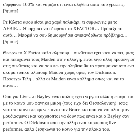
συμφωνω 100% και νομιζω οτι ειναι αληθεια αυτο που γραφεις.
[/quote]
Ρε Κώστα αφού είσαι μια χαρά παλικάρι, τι σύμφωνεις με το
ΛΕΒΙΕ… Θ’ αρχίσει να σ’ αρέσει το XFACTOR… Πρόσεξε το
αυτό… Μπορεί να σου δημιουργήσει ανεπανόρθωτο πρόβλημα…
[/quote]
Θεωρω το X Factor καλο αλμπουμ…συνθετικα εχει κατι να πει, μιας
και πετυχαινει τους Maiden στην αλλαγη, ειναι λιγο αλλη προσεγγιση
στις συνθεσεις και να σου πω την αληθεια θα το προτιμουσα απο ενα
ακομα τυπικο αλμπουμ Maiden χωρις ομως τον Dickinson.
Προσεχω Τελη…αλλα οι Maiden ειναι κολλημα οπως και να το
κανω…
Οσο για Live…ο Bayley ειναι καλος εχει ενεργεια αλλα η επαφη του
με το κοινο μου φανηκε μικρη (τους ειχα δει Θεσσαλονικη), ισως
γιατι το κοινο περιμενε παντα τον Bruce και οσο να ναι ολοι ηταν
μουδιασμενοι και καχυποπτοι να δουν πως ειναι και ο Bayley σαν
performer. Ο Dickinson απο την αλλη ειναι κορυφαιος live
performer, απλα ξεσηκωνει το κοινο για την πλακα του.