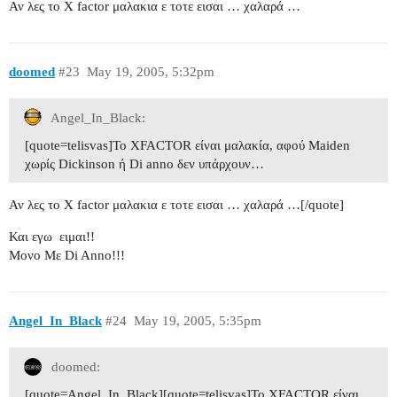
Αν λες το Χ factor μαλακια ε τοτε εισαι …
χαλαρά …
doomed
#23
May 19, 2005, 5:32pm
Angel_In_Black:
[quote=telisvas]To ΧFACTOR είναι μαλακία, αφού Maiden
χωρίς Dickinson ή Di anno δεν υπάρχουν…
Αν λες το Χ factor μαλακια ε τοτε εισαι …
χαλαρά …[/quote]
Και εγω
ειμαι!!
Μονο Με Di Anno!!!
Angel_In_Black
#24
May 19, 2005, 5:35pm
doomed:
[quote=Angel_In_Black][quote=telisvas]To ΧFACTOR είναι