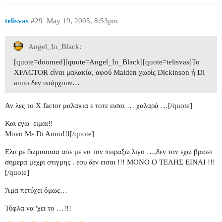
telisvas
#29
May 19, 2005, 8:53pm
Angel_In_Black:
[quote=doomed][quote=Angel_In_Black][quote=telisvas]To
ΧFACTOR είναι μαλακία, αφού Maiden χωρίς Dickinson ή Di
anno δεν υπάρχουν…
Αν λες το Χ factor μαλακια ε τοτε εισαι …
χαλαρά …[/quote]
Και εγω
ειμαι!!
Μονο Με Di Anno!!![/quote]
Ελα ρε θωμααααα ασε με να τον πειραξω λιγο …,δεν τον εχω βρισει
σημερα μεχρι στιγμης . εσυ δεν εισαι !!! ΜΟΝΟ Ο ΤΕΛΗΣ ΕΙΝΑΙ !!!
[/quote]
Άμα πετύχει όμως…
Τύφλα να 'χει το …!!!