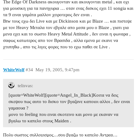
The Εdge Of Darkness ακουγονταν και ακουγονται metal , και οχι
για μουσικη για τα πανηγυρια … οταν ενας δισκος εχει 11 songia και
τα 9 ειναι γαμάτα μαλλον χειροτερος δεν ειναι .
Βtw τους εχω δει Live και με Dickinson και με Βlaze … και πιστεψε
με τον Heavy Mεταλα τον εβγαλε απο μεσα μου ο Blaze , γιατι για
μενα εχει και το σωστο Heavy Metal Attitude , δεν ειναι η φωναρα ,
σαφως κατωτερος απο τον Bρασιδα , αλλα εμενα με εκανε να
χτυπηθω , απο τις λιγες φορες που το εχω παθει σε Live .
WhiteWolf
#34
May 19, 2005, 9:47pm
telisvas:
[quote=WhiteWolf][quote=Angel_In_Black]Κοιτα να δεις
σκεψου πως αυτο το δισκο τον βγαζανε καποιοι αλλοι , δεν ειναι
γαμαουα ?
μονο το feeling που ειναι σκοτεινο και μονο με εκαναν να
βγαλω το καπελο στους Μaiden .
Πολυ σωστος συλλογισμος…σου βγαζω το καπελο Αντρεα…