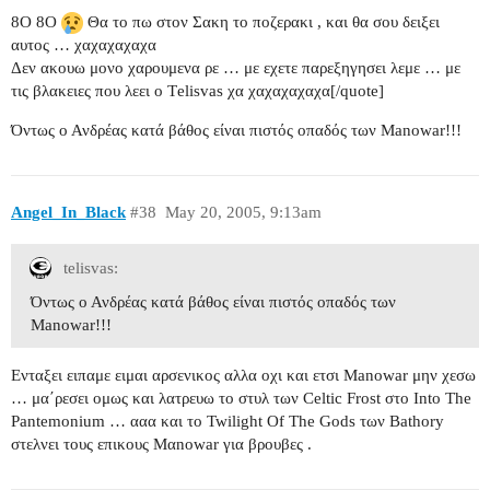
8O 8O
Θα το πω στον Σακη το ποζερακι , και θα σου δειξει
αυτος … χαχαχαχαχα
Δεν ακουω μονο χαρουμενα ρε … με εχετε παρεξηγησει λεμε … με
τις βλακειες που λεει ο Τelisvas χα χαχαχαχαχα[/quote]
Όντως ο Ανδρέας κατά βάθος είναι πιστός οπαδός των Manowar!!!
Angel_In_Black
#38
May 20, 2005, 9:13am
telisvas:
Όντως ο Ανδρέας κατά βάθος είναι πιστός οπαδός των
Manowar!!!
Ενταξει ειπαμε ειμαι αρσενικος αλλα οχι και ετσι Μanowar μην χεσω
… μα΄ρεσει ομως και λατρευω το στυλ των Celtic Frost στο Into The
Pantemonium … ααα και το Twilight Of The Gods των Βathory
στελνει τους επικους Μαnowar για βρουβες .