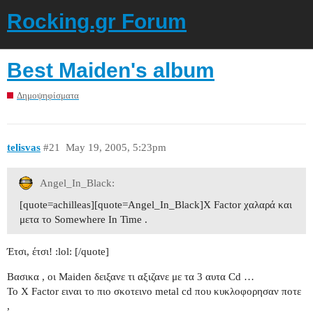
Rocking.gr Forum
Best Maiden's album
Δημοψηφίσματα
telisvas
#21
May 19, 2005, 5:23pm
Angel_In_Black:
[quote=achilleas][quote=Angel_In_Black]Χ Factor χαλαρά και
μετα το Somewhere In Time .
Έτσι, έτσι! :lol: [/quote]
Βασικα , οι Maiden δειξανε τι αξιζανε με τα 3 αυτα Cd …
To Χ Factor ειναι το πιο σκοτεινο metal cd που κυκλοφορησαν ποτε
,