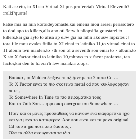
Kati asxeto, to XI sto Virtual XI pos proferetai? Virtual Eleventh?
:roll:[/quote]
katse mia na min koroideyomaste.kai emena mou aresei perissotero
to dod apo to killers,alla apo oti 3erw h pliopsifia goustarei to
killers,kai gia ayto to afisa ap e3w gia na mhn akousw mpixtes :?
tora file mou evales fitilia.to XI einai to latiniko 11,to virtual einai to
11 album twn maiden.to 7th son of a seventh son einai to 7 album.to
X sto X factor einai to latiniko 10,mhpws to x facor proferete, ten
factor,kai den to h3era?h lew malakia :oops:
Βασικα , οι Maiden δειξανε τι αξιζανε με τα 3 αυτα Cd …
To Χ Factor ειναι το πιο σκοτεινο metal cd που κυκλοφορησαν
ποτε ,
Το Somewhere In Time το πιο πειραματικο τους
Και το 7nth Son… η φυσικη συνεχεια του Somewhere …
Ηταν και οι μονες προσπαθειες να κανουν ενα διαφορετικο ηχο
και για μενα το καταφεραν. Ασε που ειναι και τα μονα original
Cd που πηρα ποτε απο δαυτους .
Ολα τα αλλα ακουγονται τα ιδια .