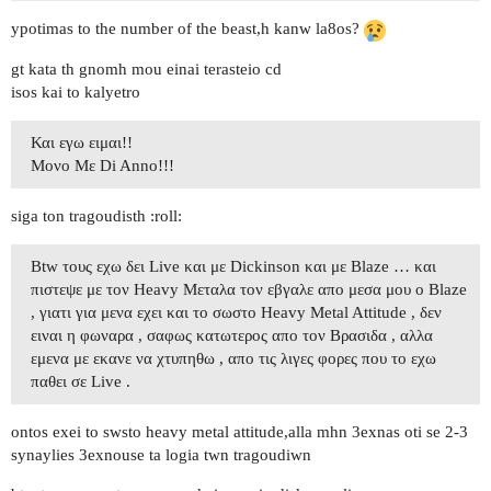
ypotimas to the number of the beast,h kanw la8os?
gt kata th gnomh mou einai terasteio cd
isos kai to kalyetro
Και εγω ειμαι!!
Μονο Με Di Anno!!!
siga ton tragoudisth :roll:
Βtw τους εχω δει Live και με Dickinson και με Βlaze … και
πιστεψε με τον Heavy Mεταλα τον εβγαλε απο μεσα μου ο Blaze
, γιατι για μενα εχει και το σωστο Heavy Metal Attitude , δεν
ειναι η φωναρα , σαφως κατωτερος απο τον Bρασιδα , αλλα
εμενα με εκανε να χτυπηθω , απο τις λιγες φορες που το εχω
παθει σε Live .
ontos exei to swsto heavy metal attitude,alla mhn 3exnas oti se 2-3
synaylies 3exnouse ta logia twn tragoudiwn