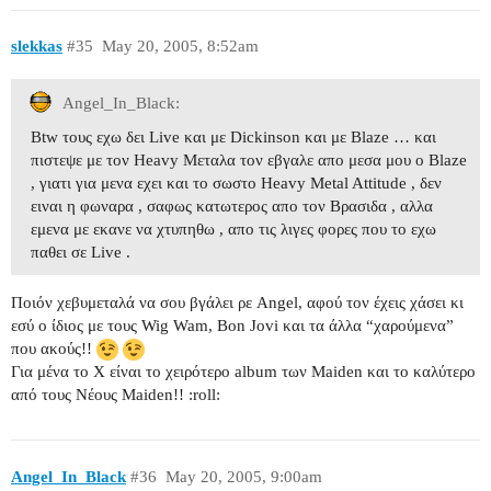
slekkas
#35
May 20, 2005, 8:52am
Angel_In_Black:
Βtw τους εχω δει Live και με Dickinson και με Βlaze … και
πιστεψε με τον Heavy Mεταλα τον εβγαλε απο μεσα μου ο Blaze
, γιατι για μενα εχει και το σωστο Heavy Metal Attitude , δεν
ειναι η φωναρα , σαφως κατωτερος απο τον Bρασιδα , αλλα
εμενα με εκανε να χτυπηθω , απο τις λιγες φορες που το εχω
παθει σε Live .
Ποιόν χεβυμεταλά να σου βγάλει ρε Angel, αφού τον έχεις χάσει κι
εσύ ο ίδιος με τους Wig Wam, Bon Jovi και τα άλλα “χαρούμενα”
που ακούς!!
Για μένα το Χ είναι το χειρότερο album των Maiden και το καλύτερο
από τους Νέους Maiden!! :roll:
Angel_In_Black
#36
May 20, 2005, 9:00am