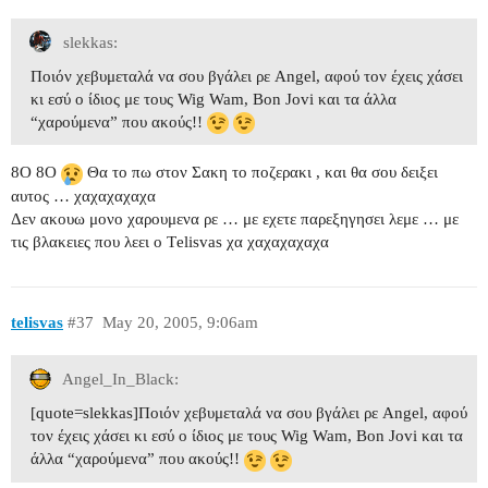
slekkas:
Ποιόν χεβυμεταλά να σου βγάλει ρε Angel, αφού τον έχεις χάσει
κι εσύ ο ίδιος με τους Wig Wam, Bon Jovi και τα άλλα
“χαρούμενα” που ακούς!!
8O 8O
Θα το πω στον Σακη το ποζερακι , και θα σου δειξει
αυτος … χαχαχαχαχα
Δεν ακουω μονο χαρουμενα ρε … με εχετε παρεξηγησει λεμε … με
τις βλακειες που λεει ο Τelisvas χα χαχαχαχαχα
telisvas
#37
May 20, 2005, 9:06am
Angel_In_Black:
[quote=slekkas]Ποιόν χεβυμεταλά να σου βγάλει ρε Angel, αφού
τον έχεις χάσει κι εσύ ο ίδιος με τους Wig Wam, Bon Jovi και τα
άλλα “χαρούμενα” που ακούς!!