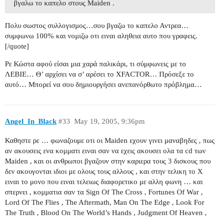
βγαλω το καπελο στους Μaiden .
Πολυ σωστος συλλογισμος…σου βγαζω το καπελο Αντρεα…
συμφωνω 100% και νομιζω οτι ειναι αληθεια αυτο που γραφεις.
[/quote]
Ρε Κώστα αφού είσαι μια χαρά παλικάρι, τι σύμφωνεις με το
ΛΕΒΙΕ… Θ’ αρχίσει να σ’ αρέσει το XFACTOR… Πρόσεξε το
αυτό… Μπορεί να σου δημιουργήσει ανεπανόρθωτο πρόβλημα…
Angel_In_Black
#33
May 19, 2005, 9:36pm
Καθηστε ρε … φωναζουμε οτι οι Maiden εχουν γινει μαναβηδες , πως
αν ακουσεις ενα κομματι ειναι σαν να εχεις ακουσει ολα τα cd των
Maiden , και οι ανθρωποι βγαζουν στην καριερα τους 3 δισκους που
δεν ακουγονται ιδιοι με ολους τους αλλους , και στην τελικη το X
ειναι το μονο που ειναι τελειως διαφορετικο με αλλη φωνη … και
σπερνει , κομματια σαν τα Sign Of The Cross , Fortunes Of War ,
Lord Of The Flies , The Aftermath, Man On The Edge , Look For
The Truth , Blood On The World’s Hands , Judgment Of Heaven ,