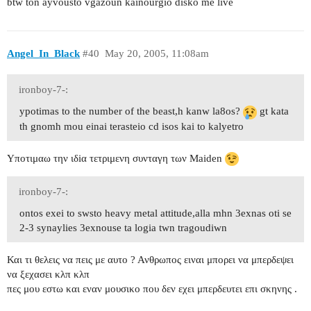
btw ton ayvousto vgazoun kainourgio disko me live
Angel_In_Black
#40
May 20, 2005, 11:08am
ironboy-7-:
ypotimas to the number of the beast,h kanw la8os?
gt kata
th gnomh mou einai terasteio cd isos kai to kalyetro
Yποτιμαω την ιδiα τετριμενη συνταγη των Maiden
ironboy-7-:
ontos exei to swsto heavy metal attitude,alla mhn 3exnas oti se
2-3 synaylies 3exnouse ta logia twn tragoudiwn
Και τι θελεις να πεις με αυτο ? Ανθρωπος ειναι μπορει να μπερδεψει
να ξεχασει κλπ κλπ
πες μου εστω και εναν μουσικο που δεν εχει μπερδευτει επι σκηνης .