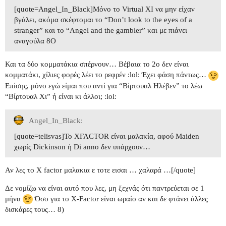
[quote=Angel_In_Black]Μόνο το Virtual XI να μην είχαν
βγάλει, ακόμα σκέφτομαι το “Don’t look to the eyes of a
stranger” και το “Angel and the gambler” και με πιάνει
αναγούλα 8O
Και τα δύο κομματάκια σπέρνουν… Βέβαια το 2ο δεν είναι
κομματάκι, χίλιες φορές λέει το ρεφρέν :lol: Έχει φάση πάντως…
Επίσης, μόνο εγώ είμαι που αντί για “Βίρτουαλ Ηλέβεν” το λέω
“Βίρτουαλ Χι” ή είναι κι άλλοι; :lol:
Angel_In_Black:
[quote=telisvas]To ΧFACTOR είναι μαλακία, αφού Maiden
χωρίς Dickinson ή Di anno δεν υπάρχουν…
Αν λες το Χ factor μαλακια ε τοτε εισαι …
χαλαρά …[/quote]
Δε νομίζω να είναι αυτό που λες, μη ξεχνάς ότι παντρεύεται σε 1
μήνα
Όσο για το X-Factor είναι ωραίο αν και δε φτάνει άλλες
δισκάρες τους… 8)