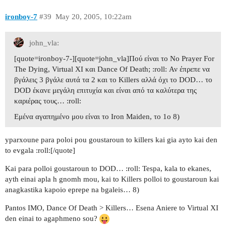
ironboy-7
#39
May 20, 2005, 10:22am
john_vla:
[quote=ironboy-7-][quote=john_vla]Πού είναι το No Prayer For
The Dying, Virtual XI και Dance Of Death; :roll: Αν έπρεπε να
βγάλεις 3 βγάλε αυτά τα 2 και το Killers αλλά όχι το DOD… το
DOD έκανε μεγάλη επιτυχία και είναι από τα καλύτερα της
καριέρας τους… :roll:
Εμένα αγαπημένο μου είναι το Iron Maiden, το 1ο 8)
yparxoune para poloi pou goustaroun to killers kai gia ayto kai den
to evgala :roll:[/quote]
Kai para polloi goustaroun to DOD… :roll: Tespa, kala to ekanes,
ayth einai apla h gnomh mou, kai to Killers polloi to goustaroun kai
anagkastika kapoio eprepe na bgaleis… 8)
Pantos IMO, Dance Of Death > Killers… Esena Aniere to Virtual XI
den einai to agaphmeno sou?