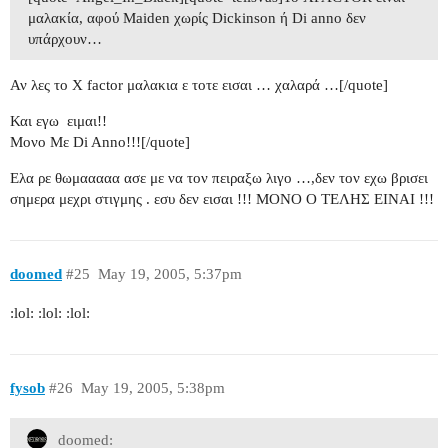
μαλακία, αφού Maiden χωρίς Dickinson ή Di anno δεν
υπάρχουν…
Αν λες το Χ factor μαλακια ε τοτε εισαι …
χαλαρά …[/quote]
Και εγω
ειμαι!!
Μονο Με Di Anno!!![/quote]
Ελα ρε θωμααααα ασε με να τον πειραξω λιγο …,δεν τον εχω βρισει
σημερα μεχρι στιγμης . εσυ δεν εισαι !!! ΜΟΝΟ Ο ΤΕΛΗΣ ΕΙΝΑΙ !!!
doomed
#25
May 19, 2005, 5:37pm
:lol: :lol: :lol:
fysob
#26
May 19, 2005, 5:38pm
doomed: