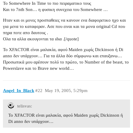
Το Somewhere In Time το πιο πειραματικο τους
Και το 7nth Son… η φυσικη συνεχεια του Somewhere …
Ηταν και οι μονες προσπαθειες να κανουν ενα διαφορετικο ηχο και
για μενα το καταφεραν. Ασε που ειναι και τα μονα original Cd που
πηρα ποτε απο δαυτους .
Ολα τα αλλα ακουγονται τα ιδια .[/quote]
To ΧFACTOR είναι μαλακία, αφού Maiden χωρίς Dickinson ή Di
anno δεν υπάρχουν… Για τα άλλα δύο σύμφωνω και επαυξανω…
Προσωπικά μου αρέσουν πολύ το πρώτο, το Number of the beast, το
Powerslave και το Brave new world…
Angel_In_Black
#22
May 19, 2005, 5:29pm
telisvas:
To ΧFACTOR είναι μαλακία, αφού Maiden χωρίς Dickinson ή
Di anno δεν υπάρχουν…