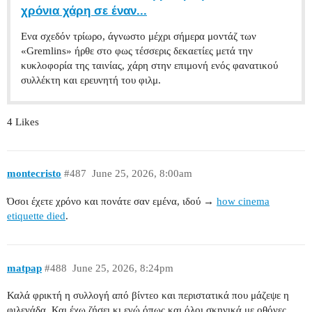
χρόνια χάρη σε έναν...
Ενα σχεδόν τρίωρο, άγνωστο μέχρι σήμερα μοντάζ των
«Gremlins» ήρθε στο φως τέσσερις δεκαετίες μετά την
κυκλοφορία της ταινίας, χάρη στην επιμονή ενός φανατικού
συλλέκτη και ερευνητή του φιλμ.
4 Likes
montecristo
#487
June 25, 2026, 8:00am
Όσοι έχετε χρόνο και πονάτε σαν εμένα, ιδού →
how cinema
etiquette died
.
matpap
#488
June 25, 2026, 8:24pm
Καλά φρικτή η συλλογή από βίντεο και περιστατικά που μάζεψε η
φιλενάδα. Και έχω ζήσει κι εγώ όπως και όλοι σκηνικά με οθόνες