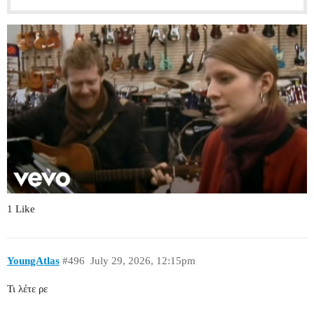
1 Like
YoungAtlas
#496
July 29, 2026, 12:15pm
Τι λέτε ρε