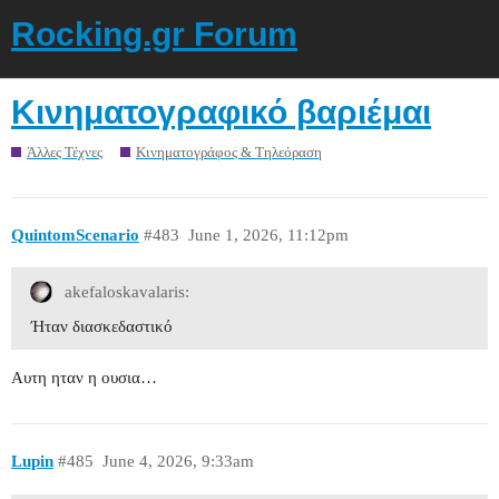
Rocking.gr Forum
Κινηματογραφικό βαριέμαι
Άλλες Τέχνες
Κινηματογράφος & Τηλεόραση
QuintomScenario
#483
June 1, 2026, 11:12pm
akefaloskavalaris:
Ήταν διασκεδαστικό
Αυτη ηταν η ουσια…
Lupin
#485
June 4, 2026, 9:33am