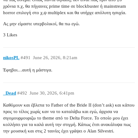
χρόνια π.χ, θα πήγαινες prime time σε blockbuster ή mainstream
horror επιλογή στο χ,ψ multiplex και θα υπήρχε απόλυτη ησυχία.
Ας μην είμαστε υπερβολικοί, θα πω εγώ.
3 Likes
nikosPL
#491
June 26, 2026, 8:21am
Έφηβοι…αυτή η μάστιγα.
_Dead
#492
June 30, 2026, 6:41pm
Καθόμουν και έβλεπα το Father of the Bride II (don’t ask) και κάπου
προς το τέλος χωρίς καν να το καταλάβω και εγώ, άρχισα να
σιγομουρμουριζω το theme από το Delta Force. Το οποίο μου έχει
κολλήσει για τα καλά αυτή την στιγμή. Κάπως έτσι ανακάλυψα πως
την μουσική και στις 2 ταινίες έχει γράψει ο Alan Silvestri.