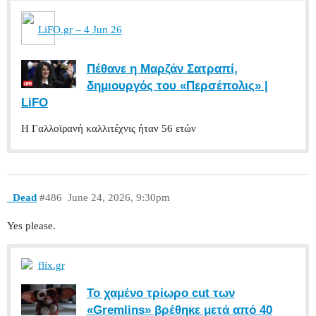
LiFO.gr – 4 Jun 26
Πέθανε η Μαρζάν Σατραπί,
δημιουργός του «Περσέπολις» |
LiFO
Η Γαλλοϊρανή καλλιτέχνις ήταν 56 ετών
_Dead
#486
June 24, 2026, 9:30pm
Yes please.
flix.gr
Το χαμένο τρίωρο cut των
«Gremlins» βρέθηκε μετά από 40