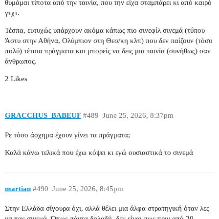
θυμάμαι τίποτα από την ταινία, που την είχα σταμπάρει κι από καιρό
γτχτ.
Τέσπα, ευτυχώς υπάρχουν ακόμα κάπως πιο σινεφίλ σινεμά (τύπου
Άστυ στην Αθήνα, Ολύμπιον στη Θεσ/κη κλπ) που δεν παίζουν (τόσο
πολύ) τέτοια πράγματα και μπορείς να δεις μια ταινία (συνήθως) σαν
άνθρωπος.
2 Likes
GRACCHUS_BABEUF
#489
June 25, 2026, 8:37pm
Ρε τόσο άσχημα έχουν γίνει τα πράγματα;
Καλά κάνω τελικά που έχω κόψει κι εγώ ουσιαστικά το σινεμά
martian
#490
June 25, 2026, 8:45pm
Στην Ελλάδα σίγουρα όχι, αλλά θέλει μια άλφα στρατηγική όταν λες
να πας σινεμά. Όπως πάντα δηλαδή, δεν είναι πως πριν από 20