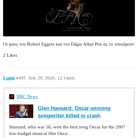
Οι φανς του Robert Eggers και του Edgar Allan Poe ας το τσεκάρουν
2 Likes
Lupin
#495
July 29, 2026, 12:14pm
BBC News
Glen Hansard: Oscar-winning
songwriter killed in crash
Hansard, who was 56, won the best song Oscar for the 2007
low-budget musical film Once.