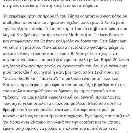
κινητών, ατελείωτη δυνατή κουβέντα και πιτσιρίκια.
Το χειρότερο ήταν σε προβολή του Tár σε comfort αίθουσα κάποιου
multiplex, όπου εκεί που ήμασταν σχεδόν μόνοι μας, 5 λεπτά μετά
την έναρξη της ταινίας έσκασαν καμια 15αριά έφηβα πιτσιρίκια που
λογικά δεν βρήκαν εισιτήριο για το Morbius ή το Jackass Forever
και αποφάσισαν ότι θα ήταν καλή ιδέα να δούνε την Cate Blanchett
να κάνει τη μαέστρο. Φάγαμε κανα πεντάλεπτο φασαρίας μέχρι να
παλουκωθούν, πέρασαν και περίπου 30 δευτερόλεπτα χωρίς να
αρχίσουν να μιλάνε και μετά ξεκίνησε το μπλα μπλα. Βαριά 20 λεπτά
αργότερα άρχισαν προφανώς να αγανακτούν που δεν είχε πέσει ούτε
μισό πιστολίδι ή κυνηγητό ή κάτι βρε παιδί οπότε ξεκίνησαν τα
“πωωω βαρέθηκα”, “πατάτα”, “τι μαλακία είναι αυτή” κλπ κλπ.
Ευτυχώς, πριν περάσει μία ώρα οι πιο φασαριόζοι βαρέθηκαν όντως
τόσο πολύ που σηκώθηκαν κι έφυγαν, όχι όμως προτού ο πιο
“μάγκας” να μας
κλάσει κυριολεκτικά και δυνατά
, προκαλώντας
τρανταχτά γέλια σε όλα τα υπόλοιπα μούλικα. Μετά από αυτό το
θριαμβευτικό γκραν φινάλε, επιτέλους ξεκουμπίστηκε μαζί με
καναδυο άλλους και όσα έμειναν ησύχασαν. Εγώ όμως, που παίζει νά
'χα δώσει over 20αρικο συνολικά για την comfort και τα νάτσος,
έμεινα συγχισμένος να μυρίζω την κλανιά του κι ανάθεμα κι αν