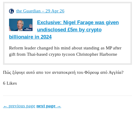
the Guardian – 29 Apr 26
Exclusive: Nigel Farage was given
undisclosed £5m by crypto
billionaire in 2024
Reform leader changed his mind about standing as MP after
gift from Thai-based crypto tycoon Christopher Harborne
Πώς ξέφυγε αυτό απο τον ανταποκριτή του Φόρουμ από Αγγλία?
6 Likes
← previous page
next page →