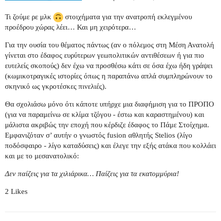
Τι ζούμε ρε μλκ
στοιχήματα για την ανατροπή εκλεγμένου
προέδρου χώρας λέει… Και μη χειρότερα…
Για την ουσία του θέματος πάντως (αν ο πόλεμος στη Μέση Ανατολή
γίνεται στο έδαφος ευρύτερων γεωπολιτικών αντιθέσεων ή για πιο
ευτελείς σκοπούς) δεν έχω να προσθέσω κάτι σε όσα έχω ήδη γράψει
(κωμικοτραγικές ιστορίες όπως η παραπάνω απλά συμπληρώνουν το
σκηνικό ως γκροτέσκες πινελιές).
Θα σχολιάσω μόνο ότι κάποτε υπήρχε μια διαφήμιση για το ΠΡΟΠΟ
(για να παραμείνω σε κλίμα τζόγου - έστω και καραστημένου) και
μάλιστα ακριβώς την εποχή που κέρδιζε έδαφος το Πάμε Στοίχημα.
Εμφανιζόταν σ’ αυτήν ο γνωστός fusion αθλητής Stelios (λίγο
ποδόσφαιρο - λίγο καταδύσεις) και έλεγε την εξής ατάκα που κολλάει
και με το μεσανατολικό:
Δεν παίζεις για τα χιλιάρικα… Παίζεις για τα εκατομμύρια!
2 Likes