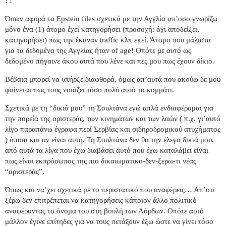
! !
Όσων αφορά τα Epstein files σχετικά με την Αγγλία απ’οσο γνωρίζω
μόνο ένα (1) άτομο έχει κατηγορήσει (προσοχή: όχι αποδείξει,
κατηγορήσει) πως την έκαναν traffic κλπ εκεί. Άτομο που μάλιστα
για τα δεδομένα της Αγγλίας ήταν of age! Οπότε με αυτό ως
δεδομένο πήγαινε άκου αυτά που λένε και πες μου πως έχουν δίκιο.
Βέβαια μπορεί να υπήρξε διαφθορά, όμως απ’αυτά που ακούω δε μου
φαίνεται πως τους νοιάζει τόσο πολύ αυτό το κομμάτι.
Σχετικά με τη “δικιά μου” τη Σουλτάνα εγώ απλά ενδιαφέρομαι για
την πορεία της αριστεράς, των κινημάτων και των λαών ( π.χ. γι’αυτό
λίγο παραπάνω έγραφα περί Σερβίας και σιδηροδρομικού ατυχήματος
) όποια και αν είναι αυτή. Τη Σουλτάνα δεν θα την έλεγα δικιά μου,
από αυτά τα λίγα που έχω διαβάσει αυτό που έχω καταλάβει είναι
πως είναι εκπρόσωπος της πιο δικαιωματικο-δεν-ξερω-τι νέας
“αριστεράς”.
Όπως και να’χει σχετικά με το περιστατικό που αναφέρεις… Απ’οτι
ξέρω δεν επιτρέπεται να κατηγορήσεις κάποιον άλλο πολιτικό
αναφέροντας το όνομα του στη βουλή των Λόρδων. Οπότε αυτό
μάλλον έγινε επίτηδες για να τους πετάξουν έξω ώστε να γίνει τόσο