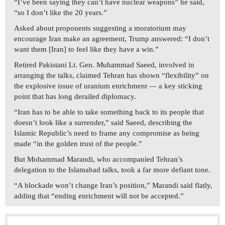
“I’ve been saying they can’t have nuclear weapons” he said,
“so I don’t like the 20 years.”
Asked about proponents suggesting a moratorium may
encourage Iran make an agreement, Trump answered: “I don’t
want them [Iran] to feel like they have a win.”
Retired Pakistani Lt. Gen. Muhammad Saeed, involved in
arranging the talks, claimed Tehran has shown “flexibility” on
the explosive issue of uranium enrichment — a key sticking
point that has long derailed diplomacy.
“Iran has to be able to take something back to its people that
doesn’t look like a surrender,” said Saeed, describing the
Islamic Republic’s need to frame any compromise as being
made “in the golden trust of the people.”
But Mohammad Marandi, who accompanied Tehran’s
delegation to the Islamabad talks, took a far more defiant tone.
“A blockade won’t change Iran’s position,” Marandi said flatly,
adding that “ending enrichment will not be accepted.”