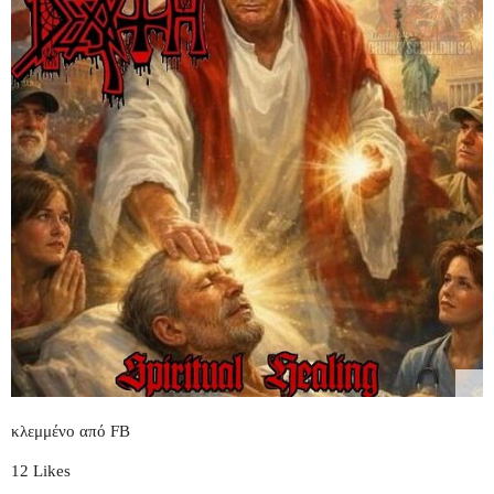
κλεμμένο από FB
12 Likes