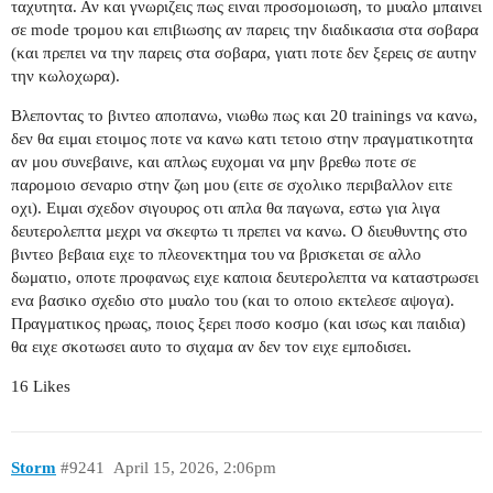
ταχυτητα. Αν και γνωριζεις πως ειναι προσομοιωση, το μυαλο μπαινει
σε mode τρομου και επιβιωσης αν παρεις την διαδικασια στα σοβαρα
(και πρεπει να την παρεις στα σοβαρα, γιατι ποτε δεν ξερεις σε αυτην
την κωλοχωρα).
Βλεποντας το βιντεο αποπανω, νιωθω πως και 20 trainings να κανω,
δεν θα ειμαι ετοιμος ποτε να κανω κατι τετοιο στην πραγματικοτητα
αν μου συνεβαινε, και απλως ευχομαι να μην βρεθω ποτε σε
παρομοιο σεναριο στην ζωη μου (ειτε σε σχολικο περιβαλλον ειτε
οχι). Ειμαι σχεδον σιγουρος οτι απλα θα παγωνα, εστω για λιγα
δευτερολεπτα μεχρι να σκεφτω τι πρεπει να κανω. Ο διευθυντης στο
βιντεο βεβαια ειχε το πλεονεκτημα του να βρισκεται σε αλλο
δωματιο, οποτε προφανως ειχε καποια δευτερολεπτα να καταστρωσει
ενα βασικο σχεδιο στο μυαλο του (και το οποιο εκτελεσε αψογα).
Πραγματικος ηρωας, ποιος ξερει ποσο κοσμο (και ισως και παιδια)
θα ειχε σκοτωσει αυτο το σιχαμα αν δεν τον ειχε εμποδισει.
16 Likes
Storm
#9241
April 15, 2026, 2:06pm