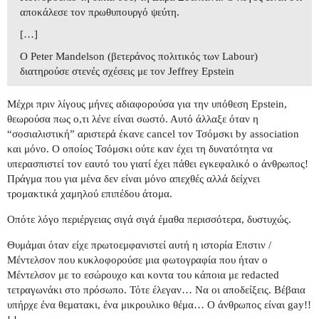
αποκάλεσε τον πρωθυπουργό ψεύτη.
[…]
Ο Peter Mandelson (βετεράνος πολιτικός των Labour)
διατηρούσε στενές σχέσεις με τον Jeffrey Epstein
Μέχρι πριν λίγους μήνες αδιαφορούσα για την υπόθεση Epstein,
θεωρούσα πως ο,τι λένε είναι σωστό. Αυτό άλλαξε όταν η
“σοσιαλιστική” αριστερά έκανε cancel τον Τσόμσκι by association
και μόνο. Ο οποίος Τσόμσκι ούτε καν έχει τη δυνατότητα να
υπερασπιστεί τον εαυτό του γιατί έχει πάθει εγκεφαλικό ο άνθρωπος!
Πράγμα που για μένα δεν είναι μόνο απεχθές αλλά δείχνει
τρομακτικά χαμηλού επιπέδου άτομα.
Οπότε λόγο περιέργειας σιγά σιγά έμαθα περισσότερα, δυστυχώς.
Θυμάμαι όταν είχε πρωτοεμφανιστεί αυτή η ιστορία Επστιν /
Μέντελσον που κυκλοφορούσε μια φωτογραφία που ήταν ο
Μέντελσον με το εσώρουχο και κοντα του κάποια με redacted
τετραγωνάκι στο πρόσωπο. Τότε έλεγαν… Να οι αποδείξεις. Βέβαια
υπήρχε ένα θεματακι, ένα μικρουλικο θέμα… Ο άνθρωπος είναι gay!!