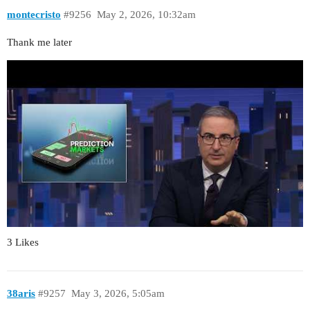
montecristo
#9256
May 2, 2026, 10:32am
Thank me later
3 Likes
38aris
#9257
May 3, 2026, 5:05am