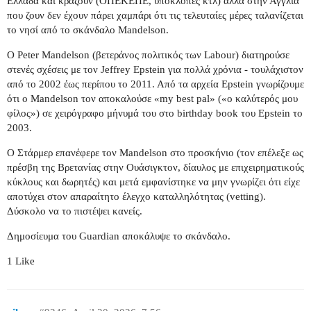
Ελλάδα και κράζουν (ΟΠΕΚΕΠΕ, υποκλοπές κτλ) αλλά στην Αγγλία
που ζουν δεν έχουν πάρει χαμπάρι ότι τις τελευταίες μέρες ταλανίζεται
το νησί από το σκάνδαλο Mandelson.
Ο Peter Mandelson (βετεράνος πολιτικός των Labour) διατηρούσε
στενές σχέσεις με τον Jeffrey Epstein για πολλά χρόνια - τουλάχιστον
από το 2002 έως περίπου το 2011. Από τα αρχεία Epstein γνωρίζουμε
ότι ο Mandelson τον αποκαλούσε «my best pal» («ο καλύτερός μου
φίλος») σε χειρόγραφο μήνυμά του στο birthday book του Epstein το
2003.
Ο Στάρμερ επανέφερε τον Mandelson στο προσκήνιο (τον επέλεξε ως
πρέσβη της Βρετανίας στην Ουάσιγκτον, δίαυλος με επιχειρηματικούς
κύκλους και δωρητές) και μετά εμφανίστηκε να μην γνωρίζει ότι είχε
αποτύχει στον απαραίτητο έλεγχο καταλληλότητας (vetting).
Δύσκολο να το πιστέψει κανείς.
Δημοσίευμα του Guardian αποκάλυψε το σκάνδαλο.
1 Like